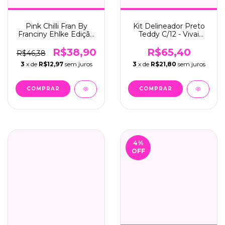
Pink Chilli Fran By
Kit Delineador Preto
Franciny Ehlke Edição
Teddy C/12 - Vivai
Limitada C/01 - Fran
(2209.1.1)
(50202)
R$38,90
R$65,40
R$46,38
3
x de
R$12,97
sem juros
3
x de
R$21,80
sem juros
4
%
OFF