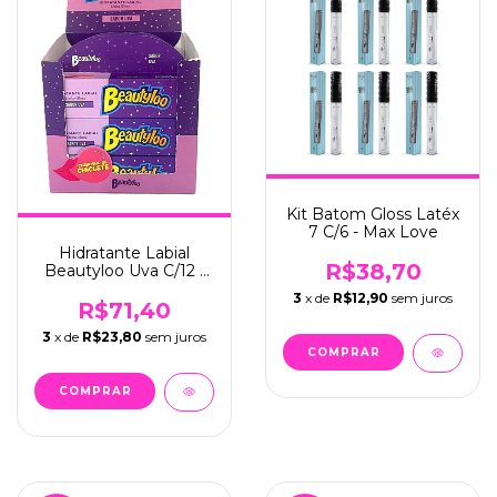
Kit Batom Gloss Latéx
7 C/6 - Max Love
Hidratante Labial
R$38,70
Beautyloo Uva C/12 -
Face Beautiful (FB467)
3
x de
R$12,90
sem juros
R$71,40
3
x de
R$23,80
sem juros