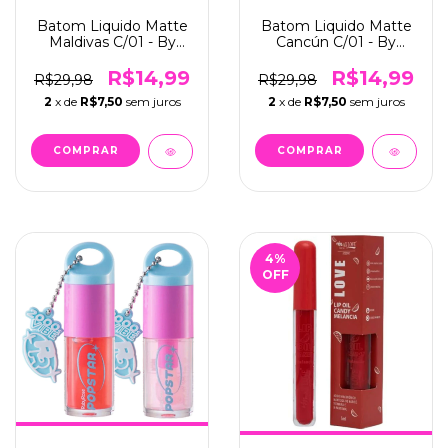
Batom Liquido Matte
Batom Liquido Matte
Maldivas C/01 - By
Cancún C/01 - By
Pam! (13011)
Pam! (13013)
R$14,99
R$14,99
R$29,98
R$29,98
2
x de
R$7,50
sem juros
2
x de
R$7,50
sem juros
4
%
OFF