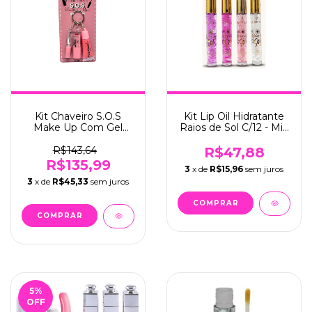
Kit Chaveiro S.O.S
Kit Lip Oil Hidratante
Make Up Com Gel
Raios de Sol C/12 - Mia
fixador, Batom e Gloss
Make (364)
C/12 - Mia Make (566)
R$143,64
R$47,88
R$135,99
3
x de
R$15,96
sem juros
3
x de
R$45,33
sem juros
5
%
OFF