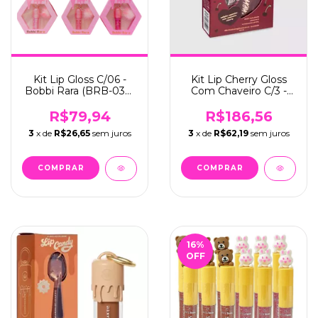
Kit Lip Gloss C/06 -
Kit Lip Cherry Gloss
Bobbi Rara (BRB-037-
Com Chaveiro C/3 -
318)
Vizzela (VZ-114)
R$79,94
R$186,56
3
x de
R$26,65
sem juros
3
x de
R$62,19
sem juros
16
%
OFF