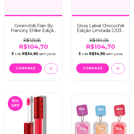
Greenchilli Fran By
Gloss Labial Chocochilli
Franciny Ehlke Edição
Edição Limitada C/03 -
Limitada C/03 - Fran
Fran (50203)
(50204)
R$125,55
R$130,05
R$104,70
R$104,70
3
x de
R$34,90
sem juros
3
x de
R$34,90
sem juros
15
%
OFF