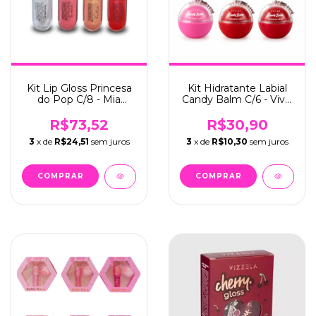
Kit Lip Gloss Princesa
Kit Hidratante Labial
do Pop C/8 - Mia
Candy Balm C/6 - Vivai
Make (489)
(3038.1.1)
R$73,52
R$30,90
3
x de
R$24,51
sem juros
3
x de
R$10,30
sem juros