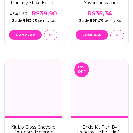
Franciny Ehlke Edição
- Yoyomaquiamor
Limitada C/01 - Fran
(YYC-0221-A)
(50204)
R$39,90
R$35,34
R$43,80
3
x de
R$13,30
sem juros
3
x de
R$11,78
sem juros
18
%
OFF
Kit Lip Gloss Chaveiro
Bride Kit Fran By
Pompom Morango
Franciny Ehlke Edição