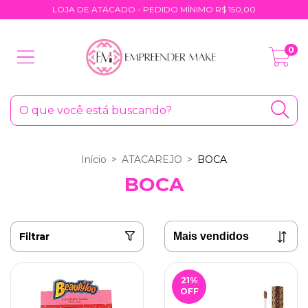
LOJA DE ATACADO - PEDIDO MÍNIMO R$ 150,00
0
Início
>
ATACAREJO
>
BOCA
BOCA
Filtrar
21
%
OFF