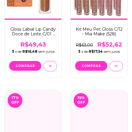
Gloss Labial Lip Candy
Kit Meu Pet Gloss C/12
Doce de Leite C/01 -
- Mia Make (528)
Mari Maria (0046)
R$49,43
R$52,62
R$63,00
3
x de
R$16,48
sem juros
3
x de
R$17,54
sem juros
17
%
19
%
OFF
OFF