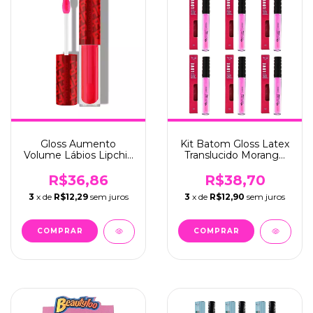
Gloss Aumento
Kit Batom Gloss Latex
Volume Lábios Lipchilli
Translucido Morango
- Fran (50101)
13 C/6 - Max Love
R$36,86
R$38,70
3
x de
R$12,29
sem juros
3
x de
R$12,90
sem juros