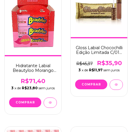
Gloss Labial Chocochilli
Edição Limitada C/01 -
Fran (50203)
R$35,90
R$45,37
Hidratante Labial
Beautyloo Morango
3
x de
R$11,97
sem juros
C/12 - Face Beautiful
(FB468)
R$71,40
3
x de
R$23,80
sem juros