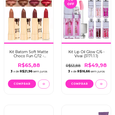
OFF
Kit Batom Soft Matte
Kit Lip Oil Glow C/6 -
Choco Fun C/12 -
Vivai (3171.1.1)
Fenzza (FZ20098)
R$65,88
R$49,98
R$53,88
3
x de
R$21,96
sem juros
3
x de
R$16,66
sem juros