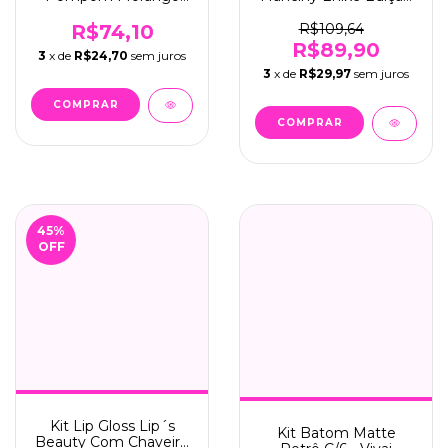
C/06 -
Limitada C/01 - Fran
Yoyomaquiamor (YYC-
(12108)
R$74,10
R$109,64
0066)
R$89,90
3
x de
R$24,70
sem juros
3
x de
R$29,97
sem juros
45
%
OFF
Kit Lip Gloss Lip´s
Kit Batom Matte
Beauty Com Chaveiro