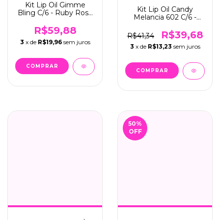
Kit Lip Oil Gimme
Kit Lip Oil Candy
Bling C/6 - Ruby Rose
Melancia 602 C/6 -
(HB-L6507)
Max Love
R$59,88
R$39,68
R$41,34
3
x de
R$19,96
sem juros
3
x de
R$13,23
sem juros
50
%
OFF