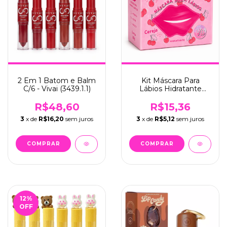
2 Em 1 Batom e Balm
Kit Máscara Para
C/6 - Vivai (3439.1.1)
Lábios Hidratante
Cereja C/06 - Lua &
Neve (LN02604)
R$48,60
R$15,36
3
x de
R$16,20
sem juros
3
x de
R$5,12
sem juros
12
%
OFF