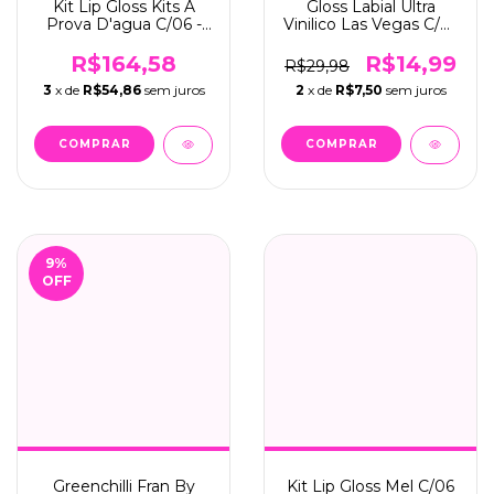
Kit Lip Gloss Kits À
Gloss Labial Ultra
Prova D'agua C/06 -
Vinilico Las Vegas C/01
Bobbi Rara (BRB-037)
- By Pam! (13023)
R$164,58
R$14,99
R$29,98
3
x de
R$54,86
sem juros
2
x de
R$7,50
sem juros
9
%
OFF
Greenchilli Fran By
Kit Lip Gloss Mel C/06