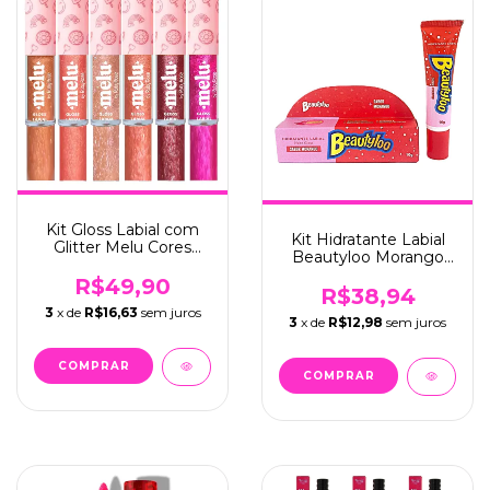
Kit Gloss Labial com
Kit Hidratante Labial
Glitter Melu Cores
Beautyloo Morango
Mistas C/6 - Ruby
C/6 - Face Beautiful
Rose (RR-8235)
R$49,90
(FB468)
R$38,94
3
x de
R$16,63
sem juros
3
x de
R$12,98
sem juros