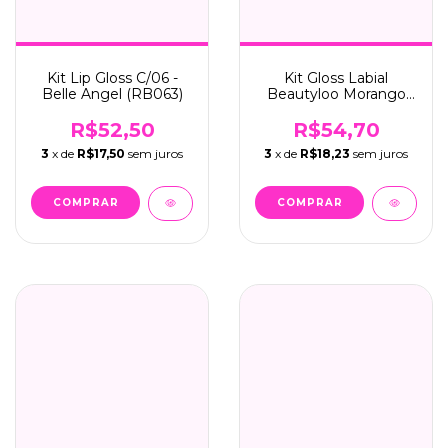
Kit Lip Gloss C/06 -
Kit Gloss Labial
Belle Angel (RB063)
Beautyloo Morango
C/6 - Face Beautiful
(FB463)
R$52,50
R$54,70
3
x de
R$17,50
sem juros
3
x de
R$18,23
sem juros