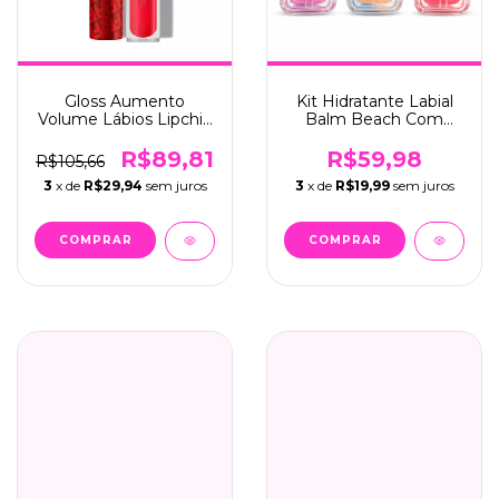
Gloss Aumento
Kit Hidratante Labial
Volume Lábios Lipchilli
Balm Beach Com
C/03 - Fran (50101)
Chaveiro C/12 - Vivai
(3133.1.1)
R$89,81
R$59,98
R$105,66
3
x de
R$29,94
sem juros
3
x de
R$19,99
sem juros