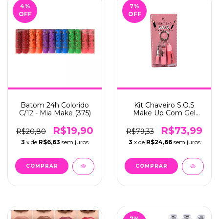
4
%
7
%
OFF
OFF
Batom 24h Colorido
Kit Chaveiro S.O.S
C/12 - Mia Make (375)
Make Up Com Gel
fixador, Batom e Gloss
C/6 - Mia Make (566)
R$19,90
R$73,99
R$20,80
R$79,33
3
x de
R$6,63
sem juros
3
x de
R$24,66
sem juros
7
%