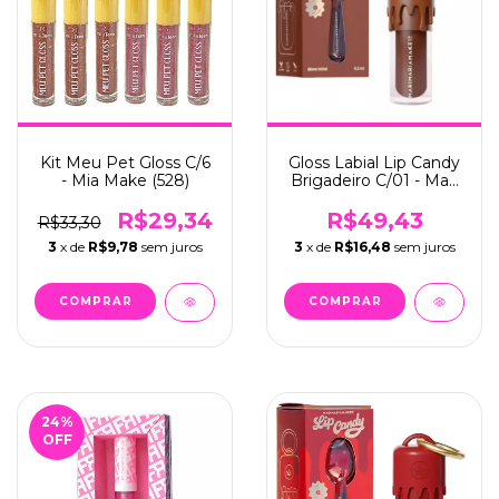
Kit Meu Pet Gloss C/6
Gloss Labial Lip Candy
- Mia Make (528)
Brigadeiro C/01 - Mari
Maria (0045)
R$29,34
R$49,43
R$33,30
3
x de
R$9,78
sem juros
3
x de
R$16,48
sem juros
24
%
OFF