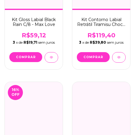
Kit Gloss Labial Black
Kit Contorno Labial
Rain C/8 - Max Love
Retrátil Tiramisu Choco
Fun C/12 - Fenzza
(FZ27008)
R$59,12
R$119,40
3
x de
R$19,71
sem juros
3
x de
R$39,80
sem juros
16
%
OFF