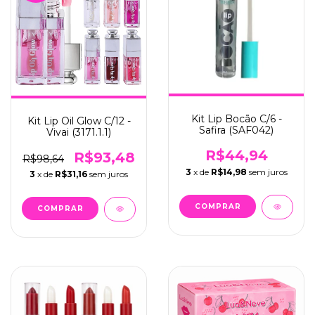
Kit Lip Bocão C/6 -
Kit Lip Oil Glow C/12 -
Safira (SAF042)
Vivai (3171.1.1)
R$44,94
R$93,48
R$98,64
3
x de
R$14,98
sem juros
3
x de
R$31,16
sem juros