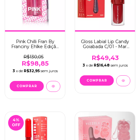
Pink Chilli Fran By
Gloss Labial Lip Candy
Franciny Ehlke Edição
Goiabada C/01 - Mari
Limitada C/03 - Fran
Maria (0047)
(50202)
R$130,05
R$49,43
R$98,85
3
x de
R$16,48
sem juros
3
x de
R$32,95
sem juros
4
%
OFF