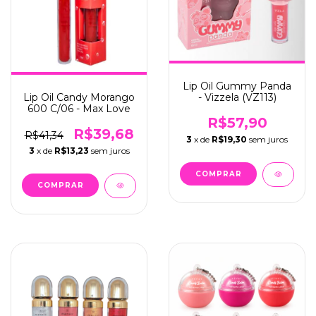
Lip Oil Gummy Panda
- Vizzela (VZ113)
Lip Oil Candy Morango
600 C/06 - Max Love
R$57,90
R$39,68
R$41,34
3
x de
R$19,30
sem juros
3
x de
R$13,23
sem juros