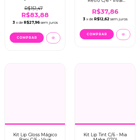
Retrô C/6 - Vivai
C/12 - Lua & Neve
(3242.1.1)
(LN09130)
R$151,47
R$37,86
R$83,88
3
x de
R$12,62
sem juros
3
x de
R$27,96
sem juros
Kit Lip Gloss Mágico
Kit Lip Tint C/6 - Mia
Bani C/6 - Vivai
Make (170)