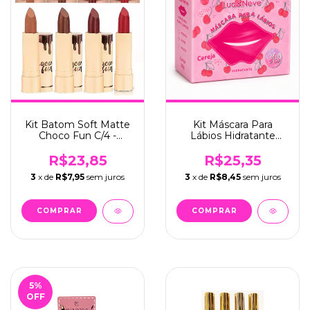
Kit Batom Soft Matte
Kit Máscara Para
Choco Fun C/4 -
Lábios Hidratante
Fenzza (FZ20098)
Cereja C/12 - Lua &
Neve (LN02604)
R$23,85
R$25,35
3
x de
R$7,95
sem juros
3
x de
R$8,45
sem juros
5
%
OFF