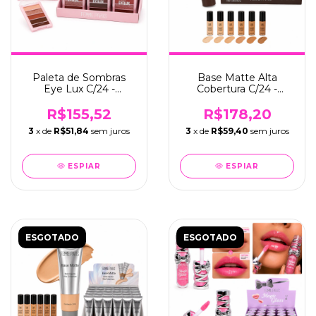
Paleta de Sombras
Base Matte Alta
Eye Lux C/24 -
Cobertura C/24 -
Femme Paris (FR625)
Femme Paris (FR160)
R$155,52
R$178,20
3
x de
R$51,84
sem juros
3
x de
R$59,40
sem juros
ESPIAR
ESPIAR
ESGOTADO
ESGOTADO