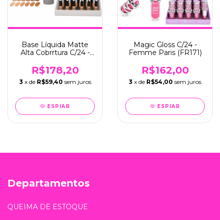
Base Líquida Matte
Magic Gloss C/24 -
Alta Cobrrtura C/24 -
Femme Paris (FR171)
Femme Paris (FR161)
R$178,20
R$162,00
3
x de
R$59,40
sem juros
3
x de
R$54,00
sem juros
ESPIAR
ESPIAR
Departamentos
QUEIMA DE ESTOQUE