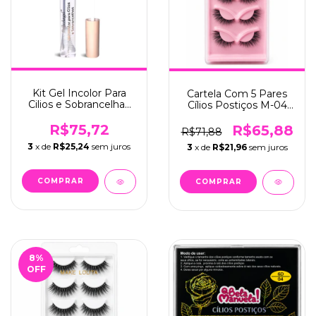
Kit Gel Incolor Para
Cartela Com 5 Pares
Cilios e Sobrancelhas
Cílios Postiços M-04
C/12 - Belle Angel
C/12 - Bela Manuela
(B168)
(QBM-668-4)
R$75,72
R$65,88
R$71,88
3
x de
R$25,24
sem juros
3
x de
R$21,96
sem juros
8
%
OFF