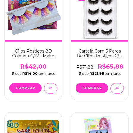
Cílios Postiços 8D
Cartela Com 5 Pares
Colorido C/12 - Make
De Cílios Postiços C/12
Lolita (ML-1290)
- Make Lolita (ML-220)
R$42,00
R$65,88
R$71,88
3
x de
R$14,00
sem juros
3
x de
R$21,96
sem juros