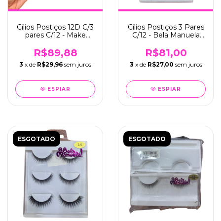
Cílios Postiços 12D C/3
Cílios Postiços 3 Pares
pares C/12 - Make
C/12 - Bela Manuela
Lolita (ML-1223)
(QBM-667-4)
R$89,88
R$81,00
3
x de
R$29,96
sem juros
3
x de
R$27,00
sem juros
ESPIAR
ESPIAR
ESGOTADO
ESGOTADO