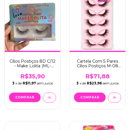
Cílios Postiços 8D C/12
Cartela Com 5 Pares
- Make Lolita (ML-
Cílios Postiços M-08
1206)
C/12 - Bela Manuela
(QBM-668-8)
R$35,90
R$71,88
3
x de
R$11,97
sem juros
3
x de
R$23,96
sem juros