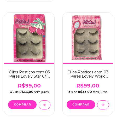
Cilios Postiços com 03
Cilios Postiços com 03
Pares Lovely Star C/12
Pares Lovely World
- Bela Manuela
C/12 -Bela Manuela
(QBM671-4)
(QBM671-2)
R$99,00
R$99,00
3
x de
R$33,00
sem juros
3
x de
R$33,00
sem juros