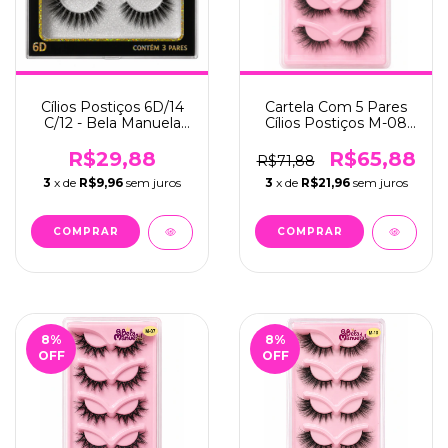
Cílios Postiços 6D/14
Cartela Com 5 Pares
C/12 - Bela Manuela
Cílios Postiços M-08
(QBM-640-3)
C/12 - Bela Manuela
(QBM-668-8)
R$29,88
R$65,88
R$71,88
3
x de
R$9,96
sem juros
3
x de
R$21,96
sem juros
8
%
8
%
OFF
OFF