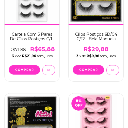
Cartela Com 5 Pares
Cílios Postiços 6D/04
De Cílios Postiços C/12
C/12 - Bela Manuela
- Make Lolita (ML-219)
(QBM-645-3)
R$65,88
R$29,88
R$71,88
3
x de
R$21,96
sem juros
3
x de
R$9,96
sem juros
8
%
OFF