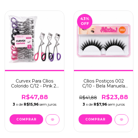
43
%
OFF
Curvex Para Cílios
Cílios Postiços 002
Colorido C/12 - Pink 21
C/10 - Bela Manuela
(CS4942)
(QBM00702)
R$47,88
R$23,88
R$41,88
3
x de
R$15,96
sem juros
3
x de
R$7,96
sem juros