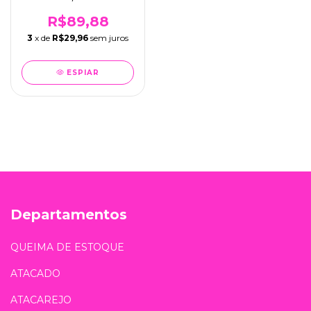
Lolita (ML-1229)
R$89,88
3
x de
R$29,96
sem juros
ESPIAR
Departamentos
QUEIMA DE ESTOQUE
ATACADO
ATACAREJO