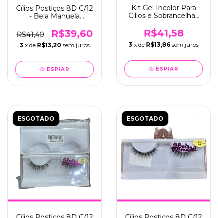
Kit Gel Incolor Para
Cílios Postiços 8D C/12
Cilios e Sobrancelhas
- Bela Manuela
C/6 - Belle Angel
(QBM666-4)
(B168)
R$41,58
R$39,60
R$41,40
3
x de
R$13,86
sem juros
3
x de
R$13,20
sem juros
ESPIAR
ESPIAR
ESGOTADO
ESGOTADO
Cílios Postiços 8D C/12
Cílios Postiços 8D C/12