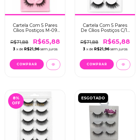
Cartela Com 5 Pares
Cartela Com 5 Pares
Cílios Postiços M-09
De Cílios Postiços C/12
C/12 - Bela Manuela
- Make Lolita (ML-216)
(QBM-668-9)
R$65,88
R$65,88
R$71,88
R$71,88
3
x de
R$21,96
sem juros
3
x de
R$21,96
sem juros
8
%
ESGOTADO
OFF