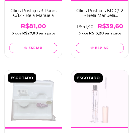
Cílios Postiços 3 Pares
Cílios Postiços 8D C/12
C/12 - Bela Manuela
- Bela Manuela
(QBM-667-5)
(QBM666-6)
R$81,00
R$39,60
R$41,40
3
x de
R$27,00
sem juros
3
x de
R$13,20
sem juros
ESPIAR
ESPIAR
ESGOTADO
ESGOTADO