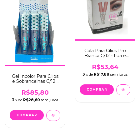
Cola Para Cílios Pro
Branca C/12 - Lua e
Neve (LN11002-3-2)
R$53,64
3
x de
R$17,88
sem juros
Gel Incolor Para Cilios
e Sobrancelhas C/12 -
Face Beautiful (FB465)
R$85,80
3
x de
R$28,60
sem juros