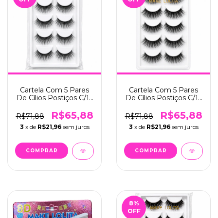
Cartela Com 5 Pares
Cartela Com 5 Pares
De Cílios Postiços C/12
De Cílios Postiços C/12
- Make Lolita (ML-221)
- Make Lolita (ML-217)
R$65,88
R$65,88
R$71,88
R$71,88
3
x de
R$21,96
sem juros
3
x de
R$21,96
sem juros
8
%
OFF