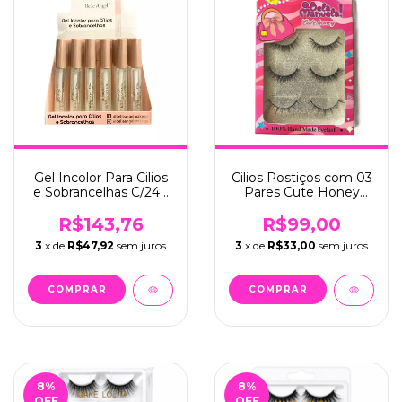
Gel Incolor Para Cilios
Cilios Postiços com 03
e Sobrancelhas C/24 -
Pares Cute Honey
Belle Angel (B168)
C/12 - Bela Manuela
(QBM671-3)
R$143,76
R$99,00
3
x de
R$47,92
sem juros
3
x de
R$33,00
sem juros
8
%
8
%
OFF
OFF