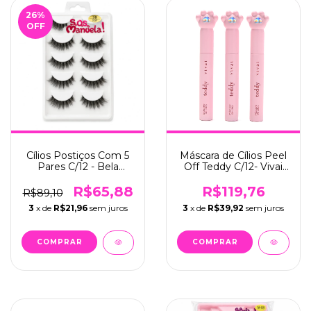
26
%
OFF
Cílios Postiços Com 5
Máscara de Cílios Peel
Pares C/12 - Bela
Off Teddy C/12- Vivai
Manuela (QBM669-1)
(2219.1.1)
R$65,88
R$119,76
R$89,10
3
x de
R$21,96
sem juros
3
x de
R$39,92
sem juros