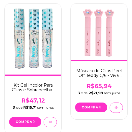
Máscara de Cílios Peel
Off Teddy C/6 - Vivai
(2219.1.1)
Kit Gel Incolor Para
R$65,94
Cílios e Sobrancelhas
3
x de
R$21,98
sem juros
C/6 - Face Beautiful
(FB465)
R$47,12
3
x de
R$15,71
sem juros