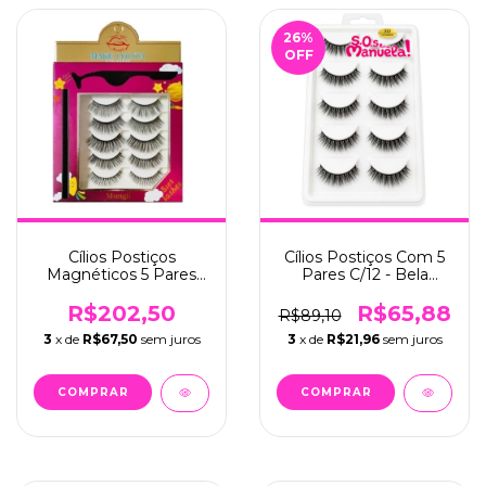
26
%
OFF
Cílios Postiços
Cílios Postiços Com 5
Magnéticos 5 Pares
Pares C/12 - Bela
C/12 - Make Lolita
Manuela (QBM669-2)
(ML251)
R$202,50
R$65,88
R$89,10
3
x de
R$67,50
sem juros
3
x de
R$21,96
sem juros