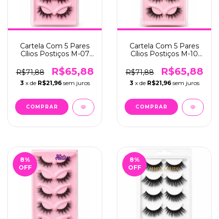
Cartela Com 5 Pares
Cartela Com 5 Pares
Cílios Postiços M-07
Cílios Postiços M-10
C/12 - Bela Manuela
C/12 - Bela Manuela
(QBM-668-7)
(QBM-668-10)
R$65,88
R$65,88
R$71,88
R$71,88
3
x de
R$21,96
sem juros
3
x de
R$21,96
sem juros
8
%
8
%
OFF
OFF