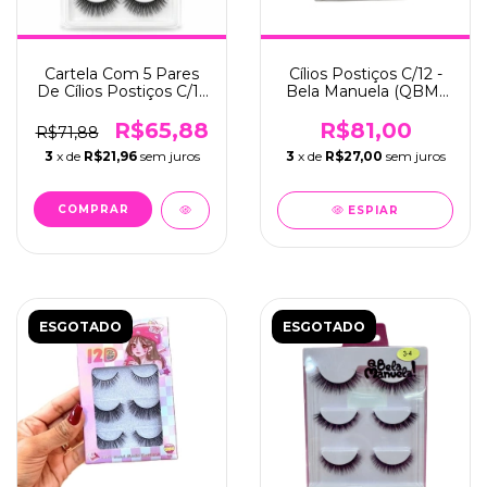
Cartela Com 5 Pares
Cílios Postiços C/12 -
De Cílios Postiços C/12
Bela Manuela (QBM-
- Make Lolita (ML-215)
667-6)
R$65,88
R$81,00
R$71,88
3
x de
R$21,96
sem juros
3
x de
R$27,00
sem juros
ESPIAR
ESGOTADO
ESGOTADO