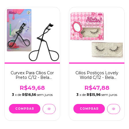
Curvex Para Cílios Cor
Cilíos Postiços Lovely
Preto C/12 - Bela
World C/12 - Bela
Manuela (QBM957)
Manuela (QBM670-1)
R$49,68
R$47,88
3
x de
R$16,56
sem juros
3
x de
R$15,96
sem juros