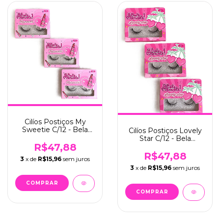
Cilíos Postiços My
Sweetie C/12 - Bela
Cilíos Postiços Lovely
Manuela (QBM670-5)
Star C/12 - Bela
R$47,88
Manuela (QBM670-4)
R$47,88
3
x de
R$15,96
sem juros
3
x de
R$15,96
sem juros