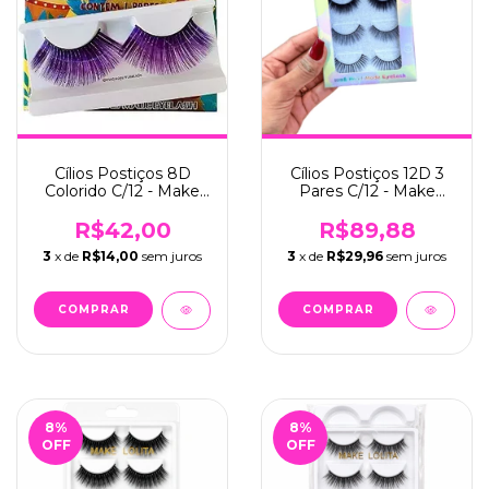
Cílios Postiços 8D
Cílios Postiços 12D 3
Colorido C/12 - Make
Pares C/12 - Make
Lolita (ML-1293)
Lolita (ML-1228)
R$42,00
R$89,88
3
x de
R$14,00
sem juros
3
x de
R$29,96
sem juros
8
%
8
%
OFF
OFF