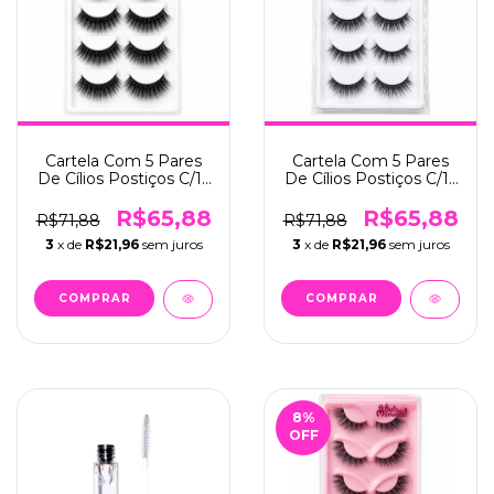
Cartela Com 5 Pares
Cartela Com 5 Pares
De Cílios Postiços C/12
De Cílios Postiços C/12
- Make Lolita (ML-225)
- Make Lolita (ML-223)
R$65,88
R$65,88
R$71,88
R$71,88
3
x de
R$21,96
sem juros
3
x de
R$21,96
sem juros
8
%
OFF