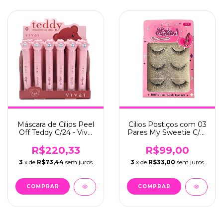
Máscara de Cílios Peel
Cilios Postiços com 03
Off Teddy C/24 - Vivai
Pares My Sweetie C/12
(2219.1.1)
- Bela Manuela
(QBM671-5)
R$220,33
R$99,00
3
x de
R$73,44
sem juros
3
x de
R$33,00
sem juros