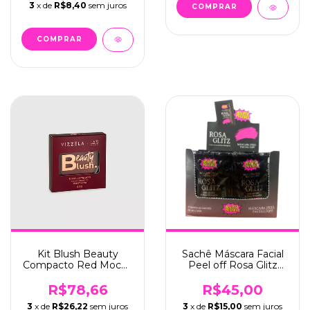
3
x de
R$8,40
sem juros
Kit Blush Beauty
Sachê Máscara Facial
Compacto Red Mocha
Peel off Rosa Glitz
C/3 - Vizzela + Las
C/60 - Super Poderes
(MFSP41)
R$78,66
R$45,00
3
x de
R$26,22
sem juros
3
x de
R$15,00
sem juros