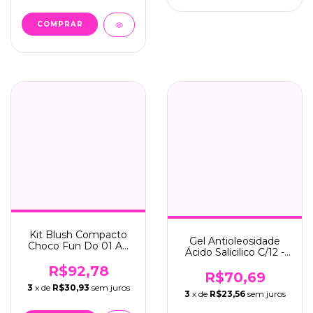
Kit Blush Compacto
Gel Antioleosidade
Choco Fun Do 01 Ao
Ácido Salicilico C/12 -
04 C/12 - Fenzza
Dermachem (003)
(FZ41001)
R$92,78
R$70,69
3
x de
R$30,93
sem juros
3
x de
R$23,56
sem juros