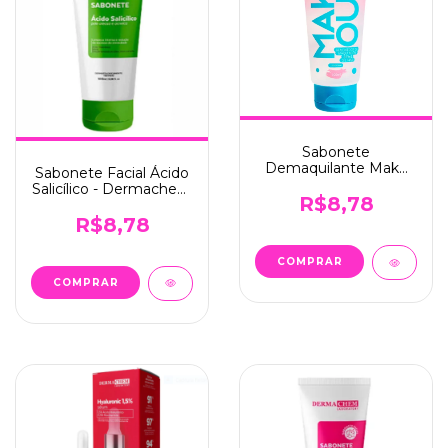
Sabonete
Demaquilante Make
Sabonete Facial Ácido
Out - Dermachem
Salicílico - Dermachem
(001)
R$8,78
(002)
R$8,78