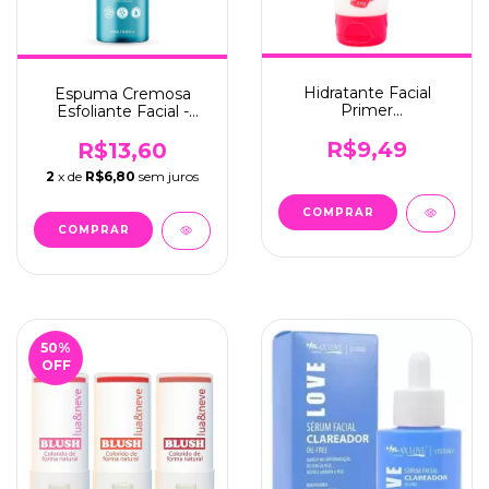
Hidratante Facial
Espuma Cremosa
Primer
Esfoliante Facial -
Anticraquelamento -
Dermachem (000)
Dermachem (002)
R$9,49
R$13,60
2
x de
R$6,80
sem juros
50
%
OFF