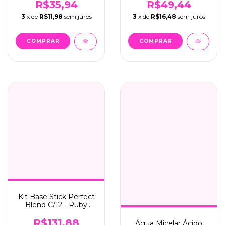
R$35,94
R$49,44
3
x de
R$11,98
sem juros
3
x de
R$16,48
sem juros
Kit Base Stick Perfect
Blend C/12 - Ruby
Rose (HB-M300-4-G1)
R$131,88
Água Micelar Ácido