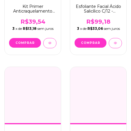
Kit Primer
Esfoliante Facial Ácido
Anticraquelamento
Salicílico C/12 -
C/6 - Max Love
Dermachem (002)
R$39,54
R$99,18
3
x de
R$13,18
sem juros
3
x de
R$33,06
sem juros