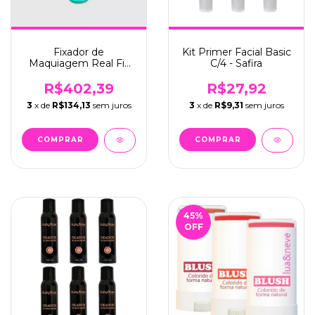
Fixador de
Kit Primer Facial Basic
Maquiagem Real Fix
C/4 - Safira
C/6 - Vizzela
R$402,39
R$27,92
3
x de
R$134,13
sem juros
3
x de
R$9,31
sem juros
45
%
OFF