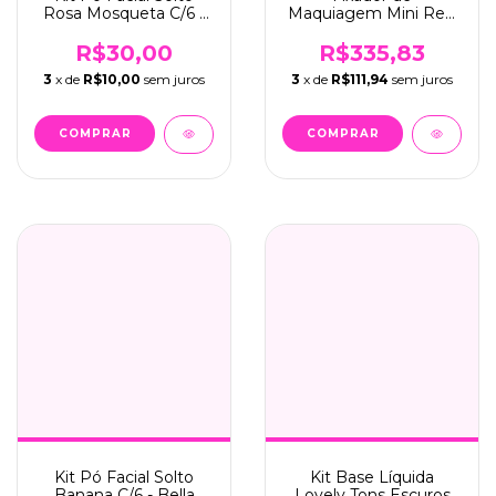
Rosa Mosqueta C/6 -
Maquiagem Mini Real
Bella Bem Me Quero
Fix C/6 - Vizzela (VZ-
MINI)
R$30,00
R$335,83
3
x de
R$10,00
sem juros
3
x de
R$111,94
sem juros
Kit Pó Facial Solto
Kit Base Líquida
Banana C/6 - Bella
Lovely Tons Escuros