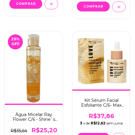
29
%
OFF
Kit Sérum Facial
Esfoliante C/6- Max
Love
Água Micelar Ray
R$37,86
Flower C/6 - Shine`s
3
x de
R$12,62
sem juros
(SH4014-01)
R$25,20
R$35,64