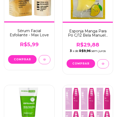
Sérum Facial
Esponja Manga Para
Esfoliante - Max Love
Pó C/12 Bela Manuela
(QBM528)
R$5,99
R$29,88
3
x de
R$9,96
sem juros