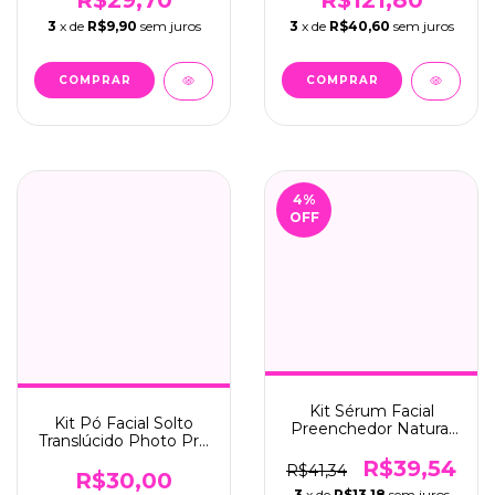
R$29,70
R$121,80
3
x de
R$9,90
sem juros
3
x de
R$40,60
sem juros
4
%
OFF
Kit Sérum Facial
Kit Pó Facial Solto
Preenchedor Natural
Translúcido Photo Pro
para Rugas C/6 Max
C/6 - Bella Bem Me
Love
R$39,54
R$41,34
Quero
R$30,00
3
x de
R$13,18
sem juros