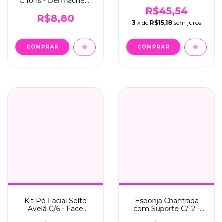
C Íons - Dermachem
(1043.1.1)
(002)
R$45,54
R$8,80
3
x de
R$15,18
sem juros
Kit Pó Facial Solto
Esponja Chanfrada
Avelã C/6 - Face
com Suporte C/12 -
Beautiful (FB229)
Make Lolita (ML1023)