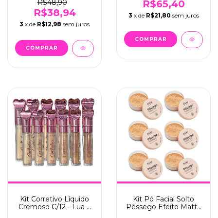
R$48,90
R$65,40
R$38,94
3
x de
R$21,80
sem juros
3
x de
R$12,98
sem juros
Kit Corretivo Líquido
Kit Pó Facial Solto
Cremoso C/12 - Lua e
Pêssego Efeito Matte
Neve (LN09048)
Aveludado C/6 - Face