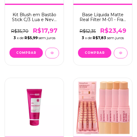
Kit Blush em Bastão
Base Líquida Matte
Stick C/3 Lua e Neve
Real Filter M-01 - Fran
(LN02334B)
(701)
R$17,97
R$23,49
R$35,70
R$52,35
3
x de
R$5,99
sem juros
3
x de
R$7,83
sem juros