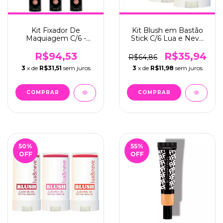
Kit Fixador De
Kit Blush em Bastão
Maquiagem C/6 -
Stick C/6 Lua e Neve
Ruby Rose (HB312)
(LN02334AB)
R$94,53
R$35,94
R$64,86
3
x de
R$31,51
sem juros
3
x de
R$11,98
sem juros
50
%
55
%
OFF
OFF