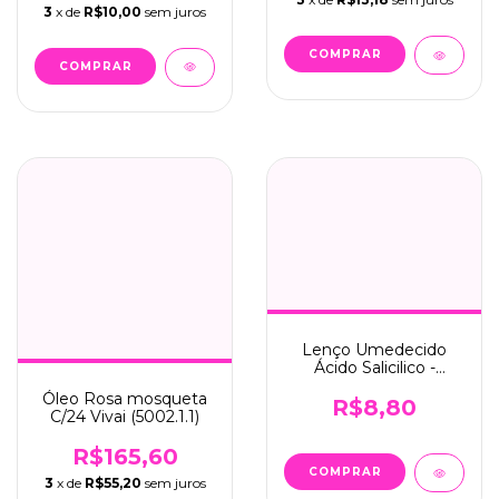
3
x de
R$10,00
sem juros
Lenço Umedecido
Ácido Salicilico -
Dermachem (002)
Óleo Rosa mosqueta
R$8,80
C/24 Vivai (5002.1.1)
R$165,60
3
x de
R$55,20
sem juros