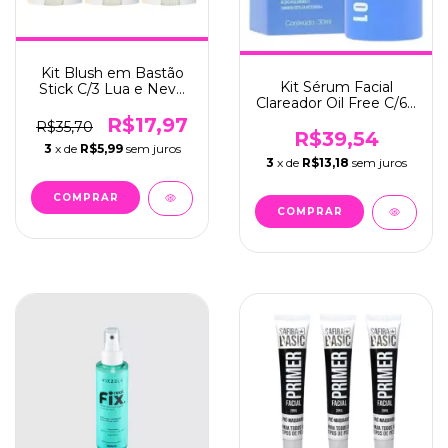
Kit Blush em Bastão
Kit Sérum Facial
Stick C/3 Lua e Neve
Clareador Oil Free C/6 -
(LN02334A)
Max Love (MAX-192)
R$17,97
R$35,70
R$39,54
3
x de
R$5,99
sem juros
3
x de
R$13,18
sem juros