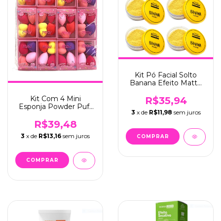
Kit Pó Facial Solto
Banana Efeito Matte
Aveludado C/6 - Face
Kit Com 4 Mini
Beautiful (FB119)
R$35,94
Esponja Powder Puff
3
x de
R$11,98
sem juros
C/12 - Bela Manuela
(QBM514)
R$39,48
3
x de
R$13,16
sem juros