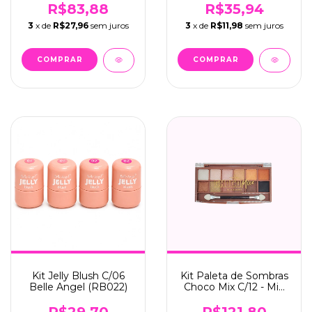
Beautiful (FB228)
R$83,88
R$35,94
3
x de
R$27,96
sem juros
3
x de
R$11,98
sem juros
Kit Jelly Blush C/06
Kit Paleta de Sombras
Belle Angel (RB022)
Choco Mix C/12 - Mia
Make (341)