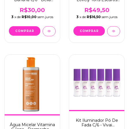
Bem Me Quero
Do 07 ao 09 C/6 -
Face Beautiful (FB399)
R$30,00
R$49,50
3
x de
R$10,00
sem juros
3
x de
R$16,50
sem juros
Kit Iluminador Pó De
Água Micelar Vitamina
Fada C/6 - Vivai