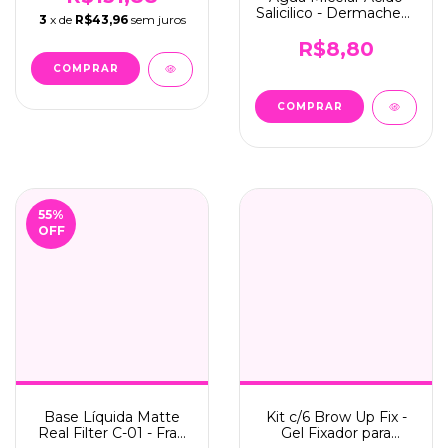
Salicilico - Dermachem
3
x de
R$43,96
sem juros
(001)
R$8,80
55
%
OFF
Base Líquida Matte
Kit c/6 Brow Up Fix -
Real Filter C-01 - Fran
Gel Fixador para