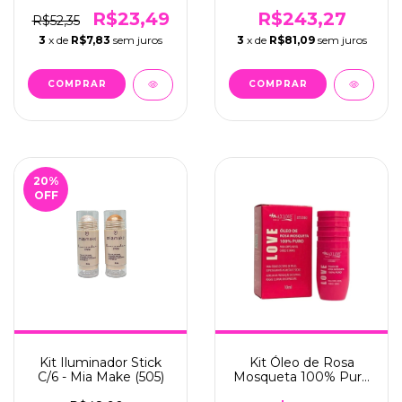
(701)
Sobrancelhas – Vizzela
R$23,49
R$243,27
R$52,35
3
x de
R$7,83
sem juros
3
x de
R$81,09
sem juros
20
%
OFF
Kit Iluminador Stick
Kit Óleo de Rosa
C/6 - Mia Make (505)
Mosqueta 100% Puro
C/12 Max Love