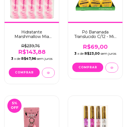
Hidratante
Pó Bananada
Marshmallow Mia
Translucido C/12 - Mia
Make C/12 - (431)
Make (156)
R$239,76
R$69,00
R$143,88
3
x de
R$23,00
sem juros
3
x de
R$47,96
sem juros
5
%
OFF