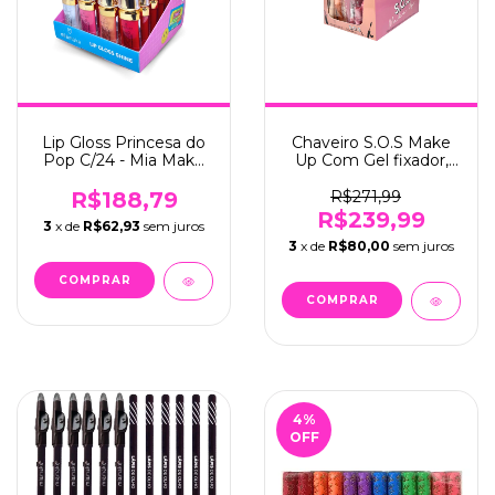
Lip Gloss Princesa do
Chaveiro S.O.S Make
Pop C/24 - Mia Make
Up Com Gel fixador,
(489)
Batom e Gloss C/24 -
Mia Make (566)
R$188,79
R$271,99
R$239,99
3
x de
R$62,93
sem juros
3
x de
R$80,00
sem juros
4
%
OFF