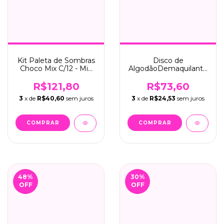
Kit Paleta de Sombras
Disco de
Choco Mix C/12 - Mia
AlgodãoDemaquilante
Make (341)
C/12 - Mia Make (576)
R$121,80
R$73,60
3
x de
R$40,60
sem juros
3
x de
R$24,53
sem juros
48
%
30
%
OFF
OFF