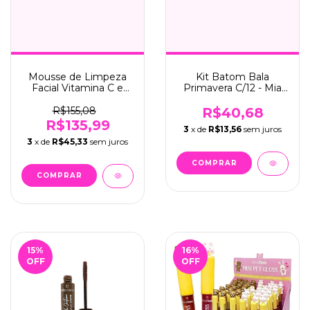
Mousse de Limpeza
Kit Batom Bala
Facial Vitamina C e
Primavera C/12 - Mia
Niacinamida C/12 - Mia
Make (500)
Make (406)
R$155,08
R$40,68
R$135,99
3
x de
R$13,56
sem juros
3
x de
R$45,33
sem juros
15
%
16
%
OFF
OFF