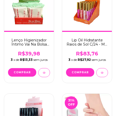
Lenço Higienizador
Lip Oil Hidratante
Íntimo Vai Na Bolsa
Raios de Sol C/24 - Mia
C/12 - Mia Make (465)
Make (364)
R$39,98
R$83,76
3
x de
R$13,33
sem juros
3
x de
R$27,92
sem juros
31
%
OFF