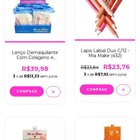
Lapis Labial Duo C/12 -
Lenço Demaquilante
Mia Make (432)
Com Colágeno e
Vitamina C Vai Na
R$23,76
R$33,84
Bolsa C/12 - Mia Make
R$39,98
(464)
3
x de
R$7,92
sem juros
3
x de
R$13,33
sem juros