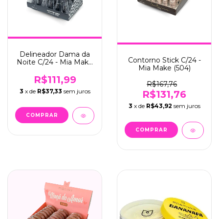
Delineador Dama da
Contorno Stick C/24 -
Noite C/24 - Mia Make
Mia Make (504)
(501)
R$111,99
R$167,76
3
x de
R$37,33
sem juros
R$131,76
3
x de
R$43,92
sem juros