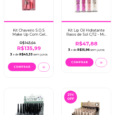
Kit Chaveiro S.O.S
Kit Lip Oil Hidratante
Make Up Com Gel
Raios de Sol C/12 - Mia
fixador, Batom e Gloss
Make (364)
C/12 - Mia Make (566)
R$143,64
R$47,88
R$135,99
3
x de
R$15,96
sem juros
3
x de
R$45,33
sem juros
21
%
OFF