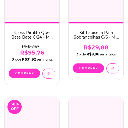
Gloss Pirulito Que
Kit Lapiseira Para
Bate Bate C/24 - Mia
Sobrancelhas C/6 - Mia
Make (419)
Make (503)
R$127,67
R$29,88
R$95,76
3
x de
R$9,96
sem juros
3
x de
R$31,92
sem juros
38
%
OFF