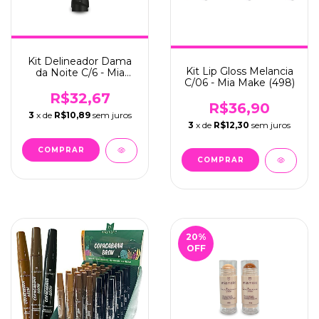
Kit Delineador Dama
Kit Lip Gloss Melancia
da Noite C/6 - Mia
C/06 - Mia Make (498)
Make (501)
R$32,67
R$36,90
3
x de
R$10,89
sem juros
3
x de
R$12,30
sem juros
20
%
OFF