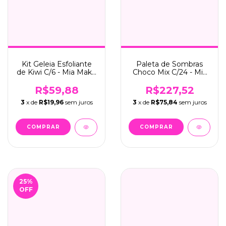
Kit Geleia Esfoliante
Paleta de Sombras
de Kiwi C/6 - Mia Make
Choco Mix C/24 - Mia
(556)
Make (341)
R$59,88
R$227,52
3
x de
R$19,96
sem juros
3
x de
R$75,84
sem juros
25
%
OFF