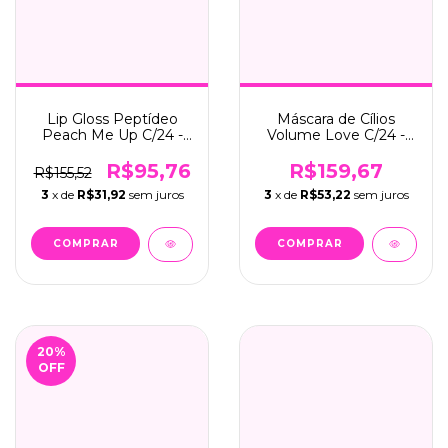
Lip Gloss Peptídeo
Máscara de Cílios
Peach Me Up C/24 -
Volume Love C/24 -
Mia Make (568)
Mia Make (365)
R$95,76
R$159,67
R$155,52
3
x de
R$31,92
sem juros
3
x de
R$53,22
sem juros
20
%
OFF