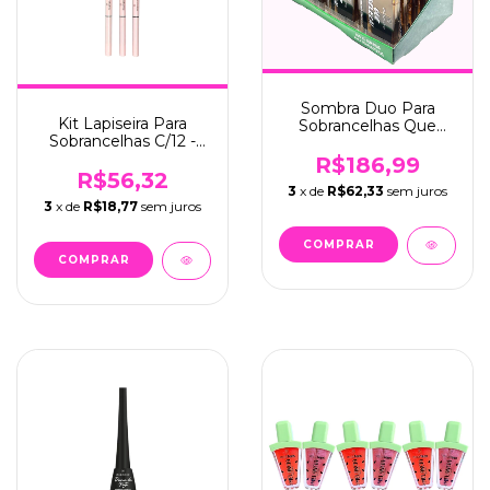
Sombra Duo Para
Kit Lapiseira Para
Sobrancelhas Que
Sobrancelhas C/12 -
Beleza! C/24 - Mia
Mia Make (503)
Make (440)
R$186,99
R$56,32
3
x de
R$62,33
sem juros
3
x de
R$18,77
sem juros