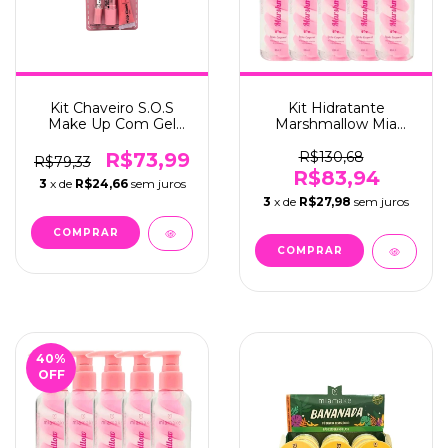
Kit Chaveiro S.O.S
Kit Hidratante
Make Up Com Gel
Marshmallow Mia
fixador, Batom e Gloss
Make C/6 (431)
C/6 - Mia Make (566)
R$73,99
R$130,68
R$79,33
R$83,94
3
x de
R$24,66
sem juros
3
x de
R$27,98
sem juros
40
%
OFF