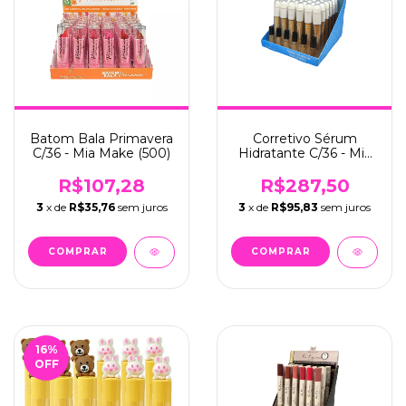
Batom Bala Primavera
Corretivo Sérum
C/36 - Mia Make (500)
Hidratante C/36 - Mia
Make (399)
R$107,28
R$287,50
3
x de
R$35,76
sem juros
3
x de
R$95,83
sem juros
16
%
OFF