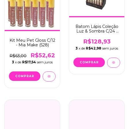
Batom Lápis Coleção
Luz & Sombra C/24 -
Mia Make (537)
Kit Meu Pet Gloss C/12
R$128,93
- Mia Make (528)
3
x de
R$42,98
sem juros
R$52,62
R$63,00
3
x de
R$17,54
sem juros