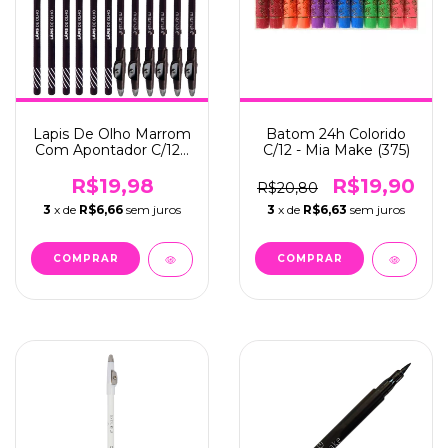
Lapis De Olho Marrom
Batom 24h Colorido
Com Apontador C/12 -
C/12 - Mia Make (375)
Mia Make (283)
R$19,98
R$19,90
R$20,80
3
x de
R$6,66
sem juros
3
x de
R$6,63
sem juros