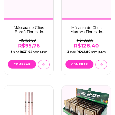
Máscara de Cílios
Máscara de Cílios
Bordô Flores do
Marrom Flores do
Outono C/24 - Mia
Outono C/24 - Mia
Make (533)
Make (534)
R$183,60
R$183,60
R$95,76
R$128,40
3
x de
R$31,92
sem juros
3
x de
R$42,80
sem juros