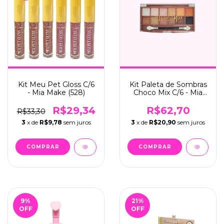
Kit Meu Pet Gloss C/6
Kit Paleta de Sombras
- Mia Make (528)
Choco Mix C/6 - Mia
Make (341)
R$29,34
R$62,70
R$33,30
3
x de
R$9,78
sem juros
3
x de
R$20,90
sem juros
9
%
21
%
OFF
OFF