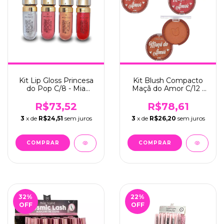
Kit Lip Gloss Princesa
Kit Blush Compacto
do Pop C/8 - Mia
Maçã do Amor C/12 -
Make (489)
Mia Make (220)
R$73,52
R$78,61
3
x de
R$24,51
sem juros
3
x de
R$26,20
sem juros
32
%
22
%
OFF
OFF