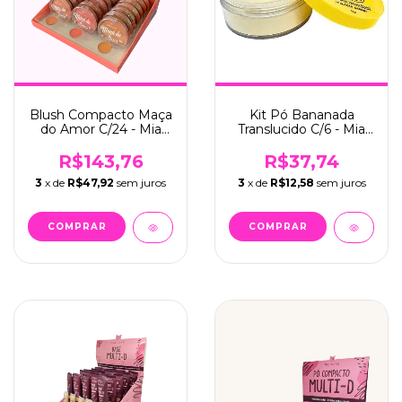
Blush Compacto Maça
Kit Pó Bananada
do Amor C/24 - Mia
Translucido C/6 - Mia
Make (220)
Make (156)
R$143,76
R$37,74
3
x de
R$47,92
sem juros
3
x de
R$12,58
sem juros