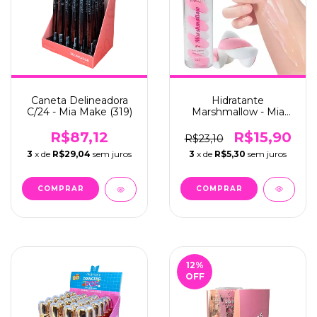
Hidratante
Caneta Delineadora
Marshmallow - Mia
C/24 - Mia Make (319)
Make (431)
R$15,90
R$87,12
R$23,10
3
x de
R$5,30
sem juros
3
x de
R$29,04
sem juros
12
%
OFF