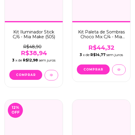
Kit Iluminador Stick
Kit Paleta de Sombras
C/6 - Mia Make (505)
Choco Mix C/4 - Mia
Make (341)
R$48,90
R$44,32
R$38,94
3
x de
R$14,77
sem juros
3
x de
R$12,98
sem juros
12
%
OFF