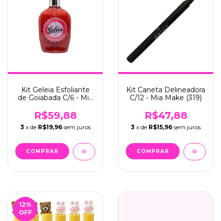
Kit Geleia Esfoliante
Kit Caneta Delineadora
de Goiabada C/6 - Mia
C/12 - Mia Make (319)
Make (555)
R$59,88
R$47,88
3
x de
R$19,96
sem juros
3
x de
R$15,96
sem juros
12
%
OFF