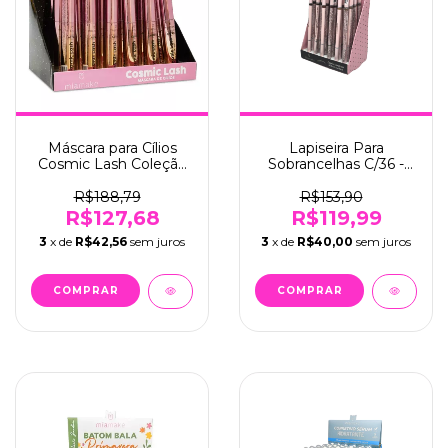
Máscara para Cílios
Lapiseira Para
Cosmic Lash Coleção
Sobrancelhas C/36 -
Astro C/24 - Mia Make
Mia Make (503)
(522)
R$188,79
R$153,90
R$127,68
R$119,99
3
x de
R$42,56
sem juros
3
x de
R$40,00
sem juros