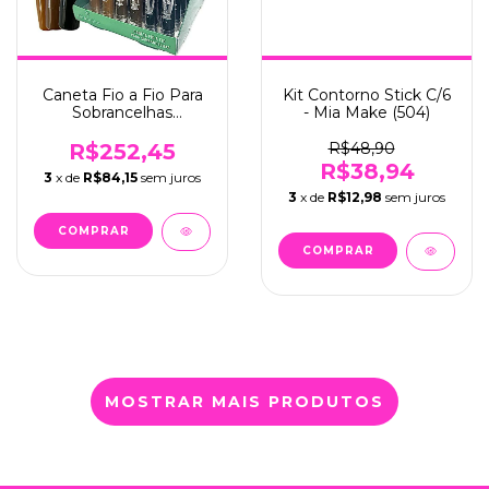
Caneta Fio a Fio Para
Kit Contorno Stick C/6
Sobrancelhas
- Mia Make (504)
Copacabana Brow
C/36 - Mia make (438)
R$252,45
R$48,90
R$38,94
3
x de
R$84,15
sem juros
3
x de
R$12,98
sem juros
MOSTRAR MAIS PRODUTOS