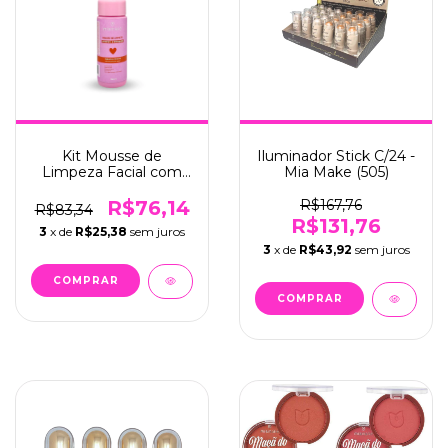
Kit Mousse de
Iluminador Stick C/24 -
Limpeza Facial com
Mia Make (505)
Vitamina C e
Niacinamida C/6 - Mia
R$76,14
R$167,76
R$83,34
Make (406)
R$131,76
3
x de
R$25,38
sem juros
3
x de
R$43,92
sem juros