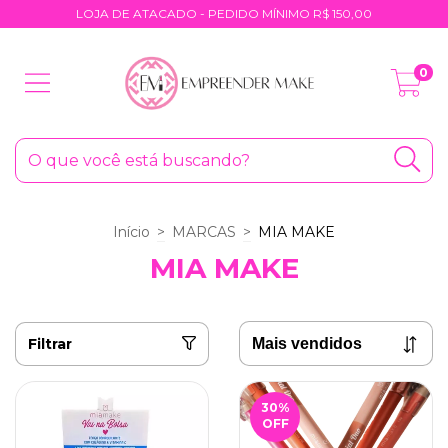
LOJA DE ATACADO - PEDIDO MÍNIMO R$ 150,00
0
Início
>
MARCAS
>
MIA MAKE
MIA MAKE
Filtrar
30
%
OFF