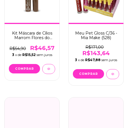
Kit Máscara de Cílios
Meu Pet Gloss C/36 -
Marrom Flores do
Mia Make (528)
Outono C/6 - Mia
Make (534)
R$46,57
R$171,00
R$54,90
R$143,64
3
x de
R$15,52
sem juros
3
x de
R$47,88
sem juros