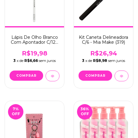
Lápis De Olho Branco
Kit Caneta Delineadora
Com Apontador C/12 -
C/6 - Mia Make (319)
Mia Make (318)
R$19,98
R$26,94
3
x de
R$6,66
sem juros
3
x de
R$8,98
sem juros
7
%
36
%
OFF
OFF