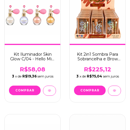
Kit Iluminador Skin
Kit 2in1 Sombra Para
Glow C/04 - Hello Mini
Sobrancelha e Brow
(X002)
Gel C/24 - Hello Mini
(X084)
R$58,08
R$225,12
3
x de
R$19,36
sem juros
3
x de
R$75,04
sem juros