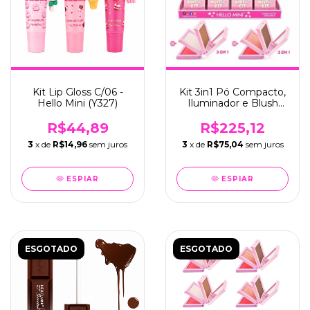
Kit Lip Gloss C/06 -
Kit 3in1 Pó Compacto,
Hello Mini (Y327)
Iluminador e Blush
C/24 - Hello Mini
(X070)
R$44,89
R$225,12
3
x de
R$14,96
sem juros
3
x de
R$75,04
sem juros
ESPIAR
ESPIAR
ESGOTADO
ESGOTADO