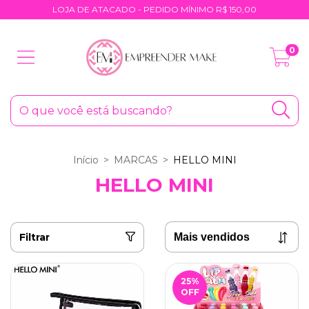
LOJA DE ATACADO - PEDIDO MÍNIMO R$ 150,00
0
Início
>
MARCAS
>
HELLO MINI
HELLO MINI
Filtrar
25
%
OFF