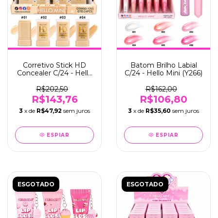
Corretivo Stick HD
Batom Brilho Labial
Concealer C/24 - Hello
C/24 - Hello Mini (Y266)
Mini (Y253)
R$202,50
R$162,00
R$143,76
R$106,80
3
x de
R$47,92
sem juros
3
x de
R$35,60
sem juros
ESPIAR
ESPIAR
ESGOTADO
ESGOTADO