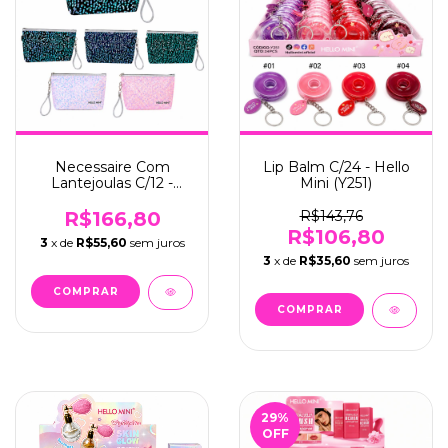
Necessaire Com
Lip Balm C/24 - Hello
Lantejoulas C/12 -
Mini (Y251)
Hello Mini (HM1742)
R$166,80
R$143,76
R$106,80
3
x de
R$55,60
sem juros
3
x de
R$35,60
sem juros
29
%
OFF