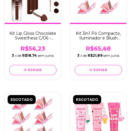
Kit Lip Gloss Chocolate
Kit 3in1 Pó Compacto,
Sweethess C/06 -
Iluminador e Blush
Hello Mini (Y402)
C/06 - Hello Mini
(X070)
R$56,23
R$65,68
3
x de
R$18,74
sem juros
3
x de
R$21,89
sem juros
ESPIAR
ESPIAR
ESGOTADO
ESGOTADO