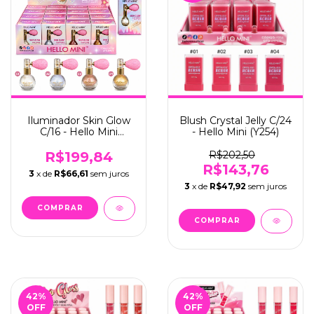
Iluminador Skin Glow
Blush Crystal Jelly C/24
C/16 - Hello Mini
- Hello Mini (Y254)
(X002)
R$199,84
R$202,50
R$143,76
3
x de
R$66,61
sem juros
3
x de
R$47,92
sem juros
42
%
42
%
OFF
OFF