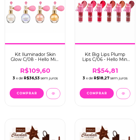
Kit Iluminador Skin
Kit Big Lips Plump
Glow C/08 - Hello Mini
Lips C/06 - Hello Mini
(X002)
(Y378)
R$109,60
R$54,81
3
x de
R$36,53
sem juros
3
x de
R$18,27
sem juros