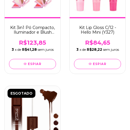
Kit 3in1 Pó Compacto,
Kit Lip Gloss C/12 -
Iluminador e Blush
Hello Mini (Y327)
C/12 - Hello Mini
(X070)
R$123,85
R$84,65
3
x de
R$41,28
sem juros
3
x de
R$28,22
sem juros
ESPIAR
ESPIAR
ESGOTADO