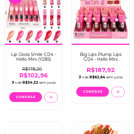
Lip Gloss Smile C/24 -
Big Lips Plump Lips
Hello Mini (Y285)
C/24 - Hello Mini
(Y378)
R$178,20
R$187,92
R$102,96
3
x de
R$62,64
sem juros
3
x de
R$34,32
sem juros