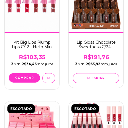
Kit Big Lips Plump
Lip Gloss Chocolate
Lips C/12 - Hello Mini
Sweethess C/24 -
(Y378)
Hello Mini (Y402)
R$103,35
R$191,76
3
x de
R$34,45
sem juros
3
x de
R$63,92
sem juros
ESPIAR
ESGOTADO
ESGOTADO