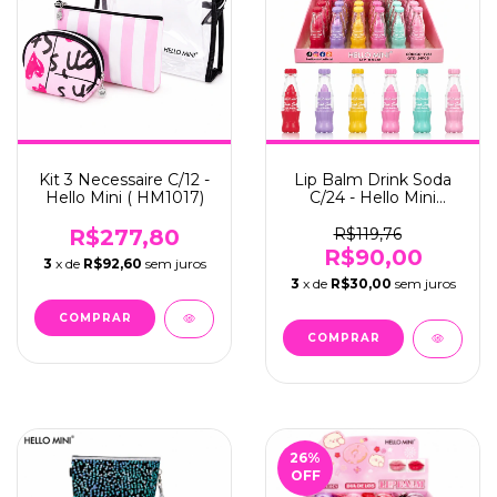
Kit 3 Necessaire C/12 -
Lip Balm Drink Soda
Hello Mini ( HM1017)
C/24 - Hello Mini
(Y293)
R$277,80
R$119,76
R$90,00
3
x de
R$92,60
sem juros
3
x de
R$30,00
sem juros
26
%
OFF