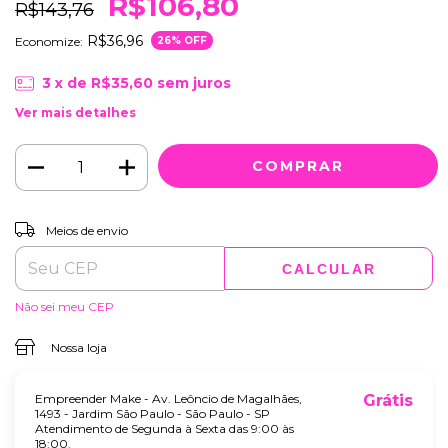
R$106,80
R$143,76
R$36,96
Economize:
26
% OFF
3
x de
R$35,60
sem juros
Ver mais detalhes
ALTERAR CEP
Entregas para o CEP:
Meios de envio
CALCULAR
Não sei meu CEP
Nossa loja
Empreender Make - Av. Leôncio de Magalhães,
Grátis
1493 - Jardim São Paulo - São Paulo - SP
Atendimento de Segunda à Sexta das 9:00 às
18:00.