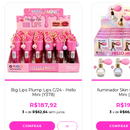
Big Lips Plump Lips C/24 - Hello
Iluminador Skin 
Mini (Y378)
Mini 
R$187,92
R$19
3
x de
R$62,64
sem juros
3
x de
R$66,