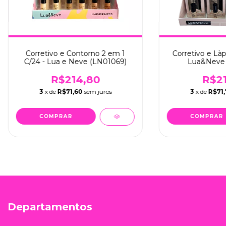
Corretivo e Contorno 2 em 1
Corretivo e Làp
C/24 - Lua e Neve (LN01069)
Lua&Neve 
R$214,80
R$21
3
x de
R$71,60
sem juros
3
x de
R$71,
Departamentos