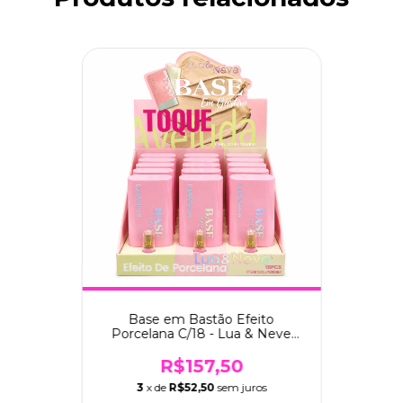
Base em Bastão Efeito
Porcelana C/18 - Lua & Neve
(LN09082-B)
R$157,50
3
x de
R$52,50
sem juros