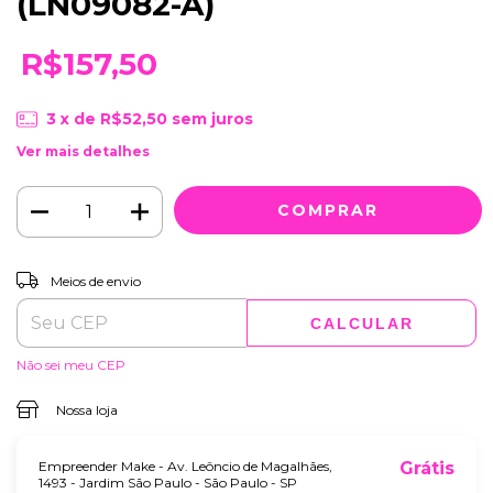
(LN09082-A)
R$157,50
3
x de
R$52,50
sem juros
Ver mais detalhes
ALTERAR CEP
Entregas para o CEP:
Meios de envio
CALCULAR
Não sei meu CEP
Nossa loja
Empreender Make - Av. Leôncio de Magalhães,
Grátis
1493 - Jardim São Paulo - São Paulo - SP