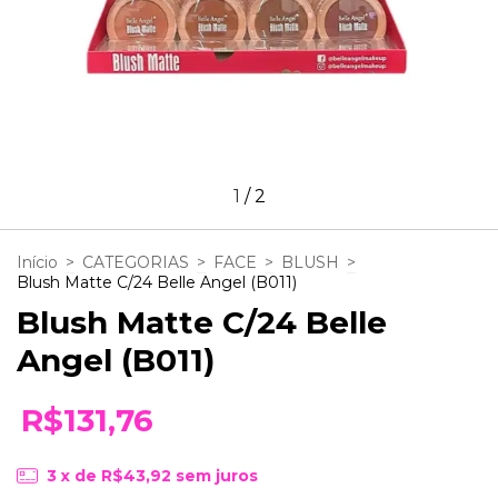
1
/
2
Início
>
CATEGORIAS
>
FACE
>
BLUSH
>
Blush Matte C/24 Belle Angel (B011)
Blush Matte C/24 Belle
Angel (B011)
R$131,76
3
x de
R$43,92
sem juros