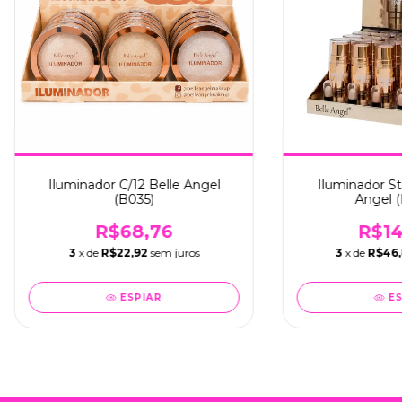
Iluminador C/12 Belle Angel
Iluminador St
(B035)
Angel 
R$68,76
R$14
3
x de
R$22,92
sem juros
3
x de
R$46
ESPIAR
E