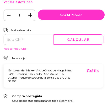
Ver mais detalhes
ALTERAR CEP
Entregas para o CEP:
Meios de envio
CALCULAR
Não sei meu CEP
Nossa loja
Empreender Make - Av. Leôncio de Magalhães,
Grátis
1493 - Jardim São Paulo - São Paulo - SP
Atendimento de Segunda à Sexta das 9:00 às
18:00.
Compra protegida
Seus dados cuidados durante toda a compra.