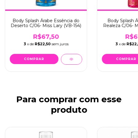
Body Splash Árabe Essência do
Body Splash Á
Deserto C/06- Miss Lary (VB-154)
Realeza C/06- Mi
R$67,50
R$6
3
x de
R$22,50
sem juros
3
x de
R$22
Para comprar com esse
produto