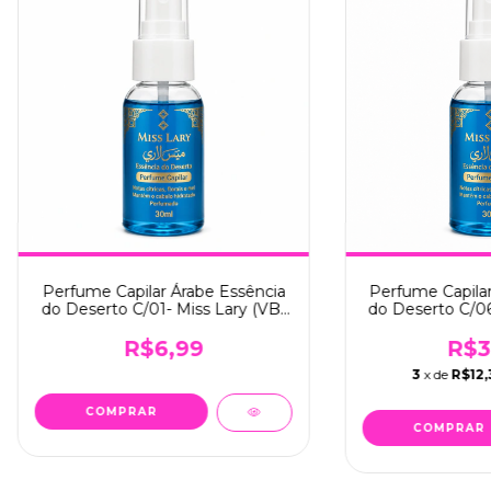
Perfume Capilar Árabe Essência
Perfume Capilar
do Deserto C/01- Miss Lary (VB-
do Deserto C/06
158)
15
R$6,99
R$3
3
x de
R$12,