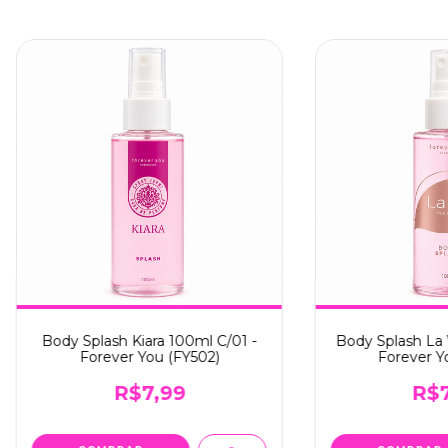
Body Splash Kiara 100ml C/01 -
Body Splash La 
Forever You (FY502)
Forever Y
R$7,99
R$7