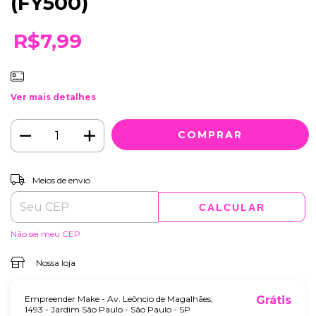
(FY500)
R$7,99
Ver mais detalhes
ALTERAR CEP
Entregas para o CEP:
Meios de envio
CALCULAR
Não sei meu CEP
Nossa loja
Empreender Make - Av. Leôncio de Magalhães,
Grátis
1493 - Jardim São Paulo - São Paulo - SP