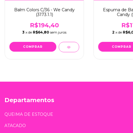
Balm Colors C/36 - We Candy
Espuma de Ba
(3173.1.1)
Candy (5
R$194,40
R$1
3
x de
R$64,80
sem juros
2
x de
R$6,
Departamentos
QUEIMA DE ESTOQUE
ATACADO