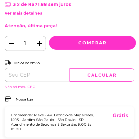
3
x de
R$71,88
sem juros
Ver mais detalhes
Atenção, última peça!
ALTERAR CEP
Entregas para o CEP:
Meios de envio
CALCULAR
Não sei meu CEP
Nossa loja
Empreender Make - Av. Leôncio de Magalhães,
Grátis
1493 - Jardim São Paulo - São Paulo - SP
Atendimento de Segunda à Sexta das 9:00 às
18:00.