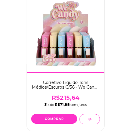
Corretivo Líquido Tons
Médios/Escuros C/36 - We Candy
(1254.1.2)
R$215,64
3
x de
R$71,88
sem juros