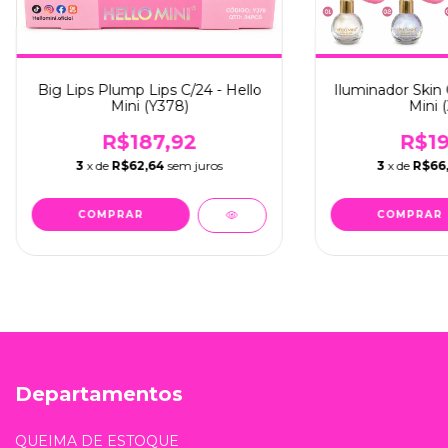
Big Lips Plump Lips C/24 - Hello
Iluminador Skin 
Mini (Y378)
Mini 
R$187,92
R$19
3
x de
R$62,64
sem juros
3
x de
R$66,
Departamentos
QUEIMA DE ESTOQUE