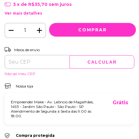
3
x de
R$35,70
sem juros
Ver mais detalhes
ALTERAR CEP
Entregas para o CEP:
Meios de envio
CALCULAR
Não sei meu CEP
Nossa loja
Empreender Make - Av. Leôncio de Magalhães,
Grátis
1493 - Jardim São Paulo - São Paulo - SP
Atendimento de Segunda à Sexta das 9:00 às
18:00.
Compra protegida