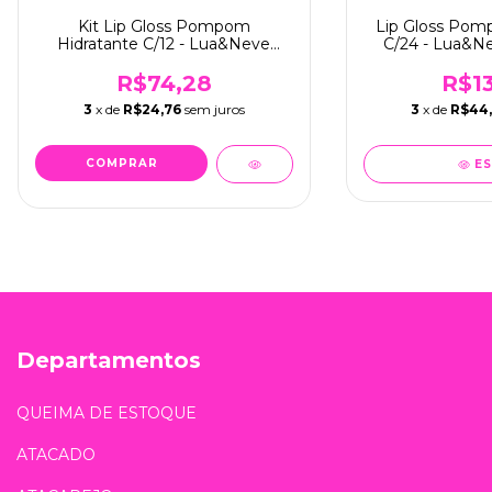
Kit Lip Gloss Pompom
Lip Gloss Pom
Hidratante C/12 - Lua&Neve
C/24 - Lua&N
(LN02686)
R$74,28
R$13
3
x de
R$24,76
sem juros
3
x de
R$44
E
Departamentos
QUEIMA DE ESTOQUE
ATACADO