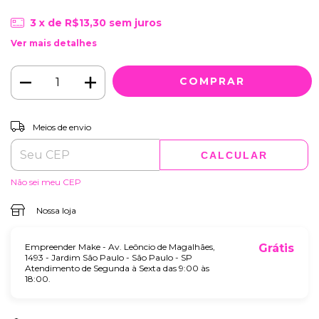
3
x de
R$13,30
sem juros
Ver mais detalhes
ALTERAR CEP
Entregas para o CEP:
Meios de envio
CALCULAR
Não sei meu CEP
Nossa loja
Empreender Make - Av. Leôncio de Magalhães,
Grátis
1493 - Jardim São Paulo - São Paulo - SP
Atendimento de Segunda à Sexta das 9:00 às
18:00.