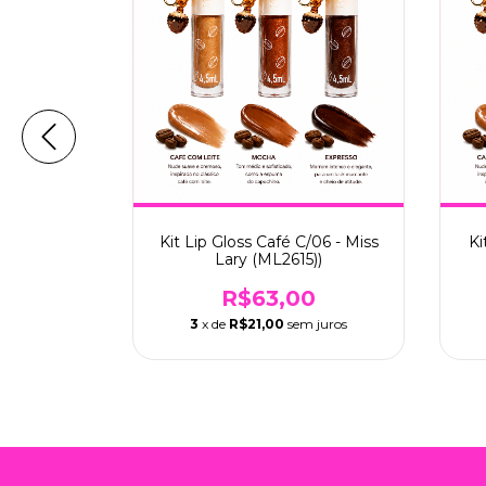
04 - Miss
Kit Lip Gloss Café C/06 - Miss
Ki
0)
Lary (ML2615))
0
R$63,00
 juros
3
x de
R$21,00
sem juros