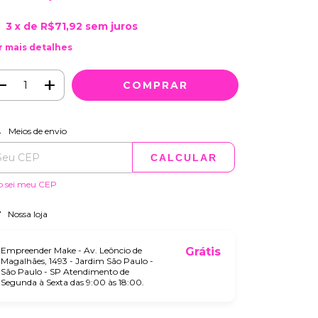
3
x de
R$71,92
sem juros
r mais detalhes
ALTERAR CEP
regas para o CEP:
Meios de envio
CALCULAR
o sei meu CEP
Nossa loja
Empreender Make - Av. Leôncio de
Grátis
Magalhães, 1493 - Jardim São Paulo -
São Paulo - SP Atendimento de
Segunda à Sexta das 9:00 às 18:00.