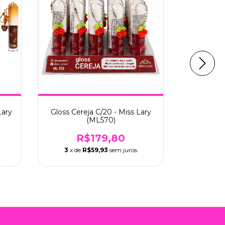
Lary
Gloss Cereja C/20 - Miss Lary
Kit Glos
(ML570)
L
R$179,80
3
x de
R$59,93
sem juros
3
x de