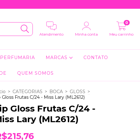
0
Atendimento
Minha conta
Meu carrinho
PERFUMARIA
MARCAS
CONTATO
ADE
QUEM SOMOS
cio
>
CATEGORIAS
>
BOCA
>
GLOSS
>
p Gloss Frutas C/24 - Miss Lary (ML2612)
ip Gloss Frutas C/24 -
iss Lary (ML2612)
R$215,76