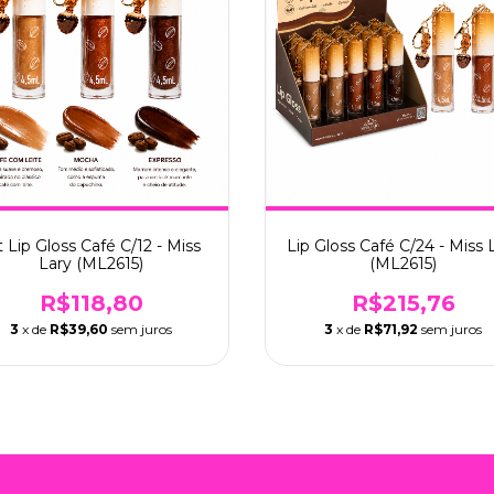
t Lip Gloss Café C/12 - Miss
Lip Gloss Café C/24 - Miss 
Lary (ML2615)
(ML2615)
R$118,80
R$215,76
3
x de
R$39,60
sem juros
3
x de
R$71,92
sem juros