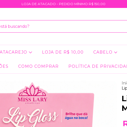
LOJA DE ATACADO - PEDIDO MÍNIMO R$ 150,00
ATACAREJO
LOJA DE R$ 10,00
CABELO
ÕES
COMO COMPRAR
POLÍTICA DE PRIVACID
Iní
Li
L
M