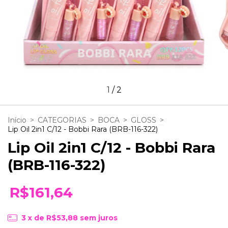
1
/
2
Início
>
CATEGORIAS
>
BOCA
>
GLOSS
>
Lip Oil 2in1 C/12 - Bobbi Rara (BRB-116-322)
Lip Oil 2in1 C/12 - Bobbi Rara
(BRB-116-322)
R$161,64
3
x de
R$53,88
sem juros