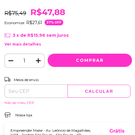
R$47,88
R$75,49
R$27,61
Economize:
37
% OFF
3
x de
R$15,96
sem juros
Ver mais detalhes
ALTERAR CEP
Entregas para o CEP:
Meios de envio
CALCULAR
Não sei meu CEP
Nossa loja
Empreender Make - Av. Leôncio de Magalhães,
Grátis
1493 - Jardim São Paulo - São Paulo - SP