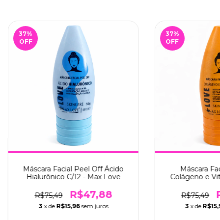
37
%
37
%
OFF
OFF
Máscara Facial Peel Off Ácido
Máscara Fac
Hialurônico C/12 - Max Love
Colágeno e Vit
Max 
R$47,88
R$75,49
R$75,49
3
x de
R$15,96
sem juros
3
x de
R$15,