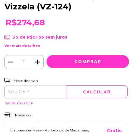
Vizzela (VZ-124)
R$274,68
3
x de
R$91,56
sem juros
Ver mais detalhes
ALTERAR CEP
Entregas para o CEP:
Meios de envio
CALCULAR
Não sei meu CEP
Nossa loja
Empreender Make - Av. Leôncio de Magalhães,
Grátis