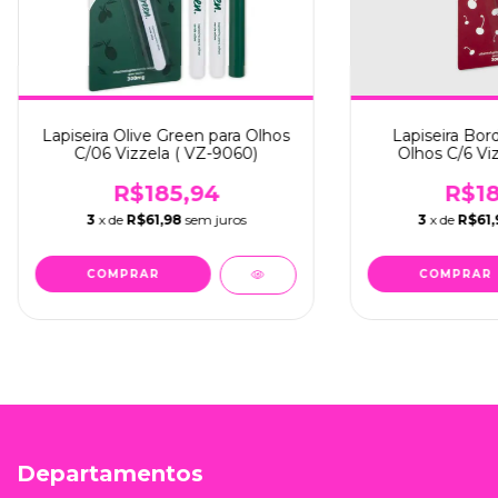
Lapiseira Olive Green para Olhos
Lapiseira Bor
C/06 Vizzela ( VZ-9060)
Olhos C/6 Viz
R$185,94
R$18
3
x de
R$61,98
sem juros
3
x de
R$61,
Departamentos