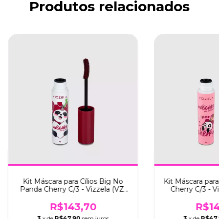
Produtos relacionados
Kit Máscara para Cílios Big No
Kit Máscara para
Panda Cherry C/3 - Vizzela (VZ-
Cherry C/3 - V
101)
R$143,70
R$14
3
x de
R$47,90
sem juros
3
x de
R$47